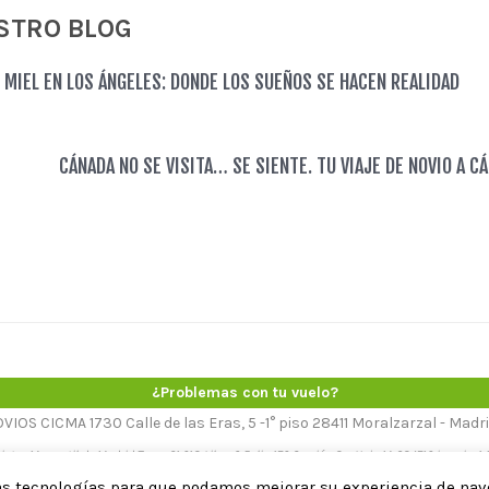
STRO BLOG
 MIEL EN LOS ÁNGELES: DONDE LOS SUEÑOS SE HACEN REALIDAD
CÁNADA NO SE VISITA… SE SIENTE. TU VIAJE DE NOVIO A C
¿Problemas con tu vuelo?
OS CICMA 1730 Calle de las Eras, 5 -1° piso 28411 Moralzarzal - Madrid T
gistro Mercantil de Madrid Tomo 21,618 Libro 0 Folio 176 Sección 8 – Hoja M-384716 inscrip. 
Aviso legal
-
Política de cookies
-
Política de privacidad
tras tecnologías para que podamos mejorar su experiencia de na