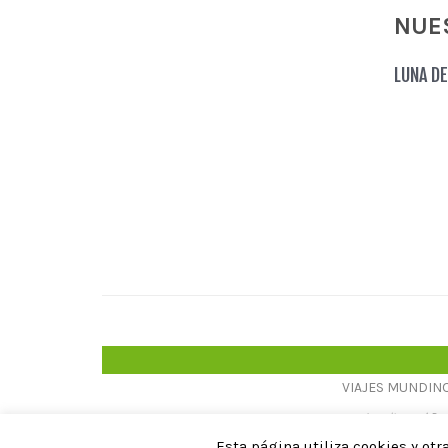
NUE
LUNA DE
VIAJES MUNDINOVI
Inscrita en el Re
Esta página utiliza cookies y o