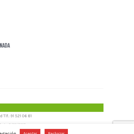
ÁNADA
lf.: 91 521 06 81
1 Fecha 31/08/2005
vegación.
Aceptar
Rechazar