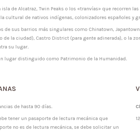
 isla de Alcatraz, Twin Peaks o los «tranvías» que recorren las
la cultural de nativos indígenas, colonizadores españoles y g
os de sus barrios más singulares como Chinatown, Japantown S
ero de la ciudad), Castro District (para gente adinerada), o l
tra su lugar.
ún lugar distinguido como Patrimonio de la Humanidad.
ANAS
V
ancias de hasta 90 días.
C
ebe tener un pasaporte de lectura mecánica que
1
porte no es de lectura mecánica, se debe solicitar un