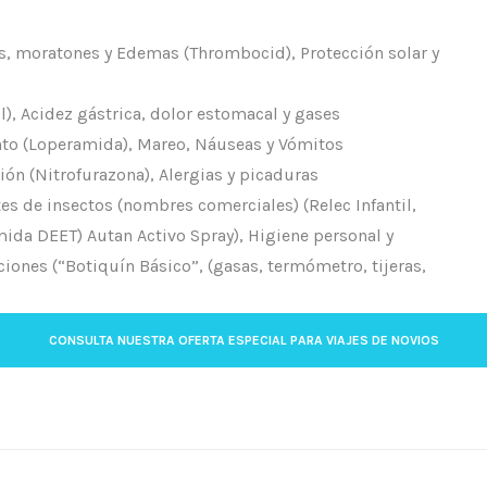
es, moratones y Edemas (Thrombocid), Protección solar y
l), Acidez gástrica, dolor estomacal y gases
ento (Loperamida), Mareo, Náuseas y Vómitos
n (Nitrofurazona), Alergias y picaduras
es de insectos (nombres comerciales) (Relec Infantil,
amida DEET) Autan Activo Spray), Higiene personal y
ciones (“Botiquín Básico”, (gasas, termómetro, tijeras,
CONSULTA NUESTRA OFERTA ESPECIAL PARA VIAJES DE NOVIOS