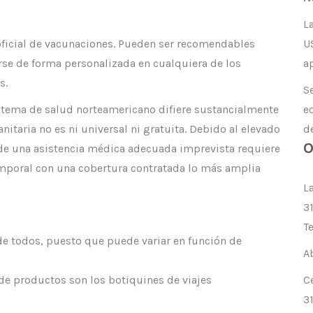
L
 oficial de vacunaciones. Pueden ser recomendables
U
rse de forma personalizada en cualquiera de los
a
s.
S
sistema de salud norteamericano difiere sustancialmente
e
nitaria no es ni universal ni gratuita. Debido al elevado
de
O
 de una asistencia médica adecuada imprevista requiere
mporal con una cobertura contratada lo más amplia
L
3
T
de todos, puesto que puede variar en función de
A
n de productos son los botiquines de viajes
C
3