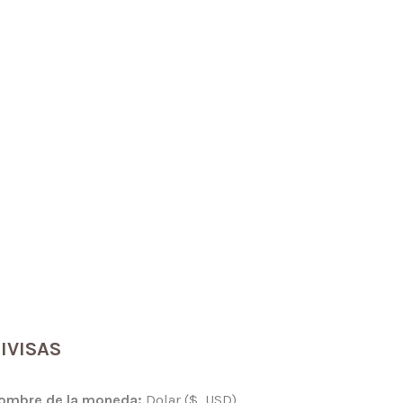
IVISAS
ombre de la moneda:
Dolar ($, USD)