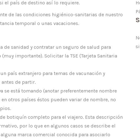
el país de destino así lo requiere.
H
P
te de las condiciones higiénico-sanitarias de nuestro
S
estancia temporal o unas vacaciones.
N
si
ia de sanidad y contratar un seguro de salud para
o (muy importante). Solicitar la TSE (Tarjeta Sanitaria
a un país extranjero para temas de vacunación y
 antes de partir.
 ya se está tomando (anotar preferentemente nombre
ue en otros países éstos pueden variar de nombre, no
pios.
de botiquín completo para el viajero. Esta descripción
ormativo, por lo que en algunos casos se describe el
ca alguna marca comercial conocida para asociarlo