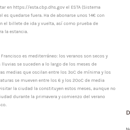
tar en https://esta.cbp.dhs.gov el ESTA (Sistema
n el es quedarse fuera. Ha de abonarse unos 14€ con
n el billete de ida y vuelta, así como prueba de
 la estancia.
 Francisco es mediterráneo: los veranos son secos y
 lluvias se suceden a lo largo de los meses de
as medias que oscilan entre los 3ºC de mínima y los
aturas se mueven entre los 6 y los 20ºC de media
visitar la ciudad la constituyen estos meses, aunque no
 ciudad durante la primavera y comienzo del verano
sco.
D
N