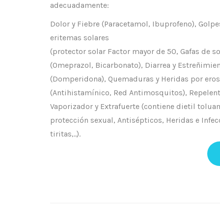
adecuadamente:
Dolor y Fiebre (Paracetamol, Ibuprofeno), Golp
eritemas solares
(protector solar Factor mayor de 50, Gafas de so
(Omeprazol, Bicarbonato), Diarrea y Estreñimi
(Domperidona), Quemaduras y Heridas por erosió
(Antihistamínico, Red Antimosquitos), Repelent
Vaporizador y Extrafuerte (contiene dietil tolu
protección sexual, Antisépticos, Heridas e Infec
tiritas,..).