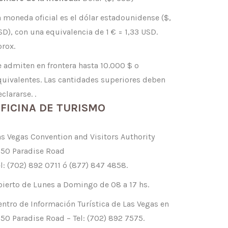
a moneda oficial es el dólar estadounidense ($,
SD), con una equivalencia de 1 € = 1,33 USD.
prox.
e admiten en frontera hasta 10.000 $ o
quivalentes. Las cantidades superiores deben
clararse. .
FICINA DE TURISMO
as Vegas Convention and Visitors Authority
150 Paradise Road
el: (702) 892 0711 ó (877) 847 4858.
bierto de Lunes a Domingo de 08 a 17 hs.
entro de Información Turística de Las Vegas en
150 Paradise Road – Tel: (702) 892 7575.