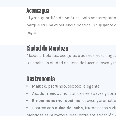
Aconcagua
El gran guardián de América. Solo contemplarlo
parque es una experiencia poética: un gigante q
región.
Ciudad de Mendoza
Plazas arboladas, acequias que murmuran agua 
De noche, la ciudad se llena de luces suaves y 
Gastronomía
Malbec
: profundo, sedoso, elegante.
Asado mendocino
, con carnes suaves y cort
Empanadas mendocinas
, suaves y aromátic
Postres con
dulce de leche
, frutos secos y v
Mendoza es la mezcla ideal entre sofisticación 