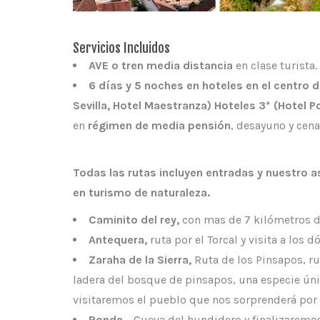
Servicios Incluidos
AVE o tren media distancia
en clase turista
6 días y 5 noches en hoteles en el centro 
Sevilla, Hotel Maestranza) Hoteles 3* (Hotel P
en
régimen de media pensión
, desayuno y cena
Todas las rutas incluyen entradas y nuestro 
en turismo de naturaleza.
Caminito del rey,
con mas de 7 kilómetros de
Antequera,
ruta por el Torcal y visita a los
Zaraha de la Sierra,
Ruta de los Pinsapos, rut
ladera del bosque de pinsapos, una especie únic
visitaremos el pueblo que nos sorprenderá por s
Ronda,
. Cueva del hundidero y finalizaremo