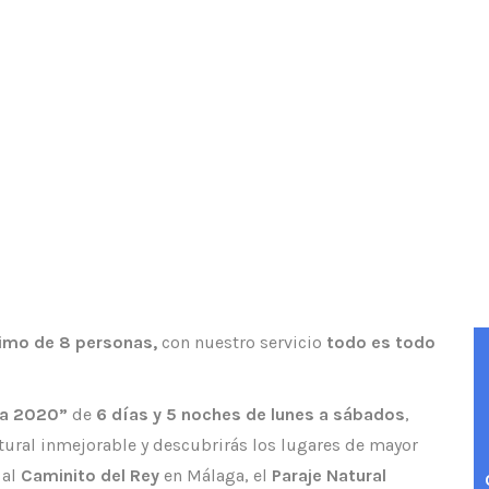
 6 días y 5 noches
imo de 8 personas,
con nuestro servicio
todo es todo
ía 2020”
de
6 días y 5 noches de lunes a sábados
,
atural inmejorable y descubrirás los lugares de mayor
 al
Caminito del Rey
en Málaga, el
Paraje Natural