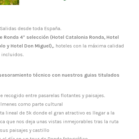
. Salidas desde toda España.
de Ronda 4* selección (Hotel Catalonia Ronda, Hotel
olo y Hotel Don Miguel),
, hoteles con la máxima calidad
 incluidos.
asesoramiento técnico con nuestros guias titulados
 recogido entre pasarelas flotantes y paisajes.
 dólmenes como parte cultural
a lineal de 5k donde el gran atractivo es llegar a la
a que nos deja unas vistas inmejorables tras la ruta
us paisajes y castillo
s el día en un tour de Ronda fotográfico