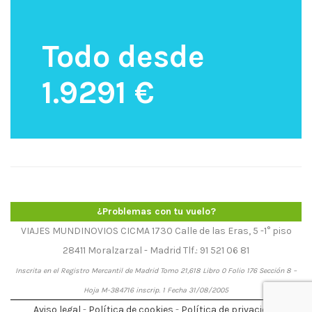
Todo desde
1.9291 €
¿Problemas con tu vuelo?
VIAJES MUNDINOVIOS CICMA 1730 Calle de las Eras, 5 -1° piso
28411 Moralzarzal - Madrid Tlf.: 91 521 06 81
Inscrita en el Registro Mercantil de Madrid Tomo 21,618 Libro 0 Folio 176 Sección 8 –
Hoja M-384716 inscrip. 1 Fecha 31/08/2005
Aviso legal
-
Política de cookies
-
Política de privacidad